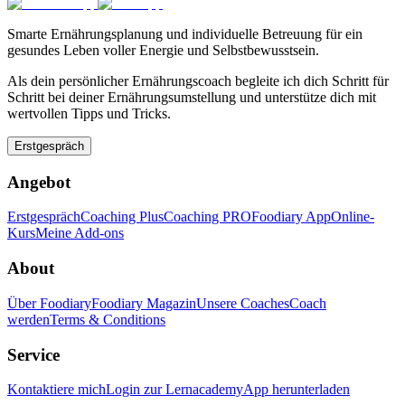
Smarte Ernährungsplanung und individuelle Betreuung für ein
gesundes Leben voller Energie und Selbstbewusstsein.
Als dein persönlicher Ernährungscoach begleite ich dich Schritt für
Schritt bei deiner Ernährungsumstellung und unterstütze dich mit
wertvollen Tipps und Tricks.
Erstgespräch
Angebot
Erstgespräch
Coaching Plus
Coaching PRO
Foodiary App
Online-
Kurs
Meine Add-ons
About
Über Foodiary
Foodiary Magazin
Unsere Coaches
Coach
werden
Terms & Conditions
Service
Kontaktiere mich
Login zur Lernacademy
App herunterladen