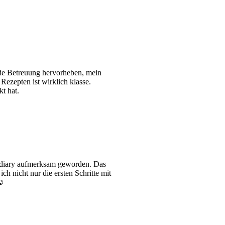
de Betreuung hervorheben, mein
ezepten ist wirklich klasse.
t hat.
oodiary aufmerksam geworden. Das
h nicht nur die ersten Schritte mit
☺️