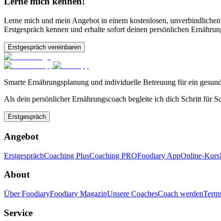
Lerne mich kennen!
Lerne mich und mein Angebot in einem kostenlosen, unverbindlichen
Erstgespräch kennen und erhalte sofort deinen persönlichen Ernährun
Erstgespräch vereinbaren
Smarte Ernährungsplanung und individuelle Betreuung für ein gesund
Als dein persönlicher Ernährungscoach begleite ich dich Schritt für S
Erstgespräch
Angebot
Erstgespräch
Coaching Plus
Coaching PRO
Foodiary App
Online-Kurs
About
Über Foodiary
Foodiary Magazin
Unsere Coaches
Coach werden
Terms
Service