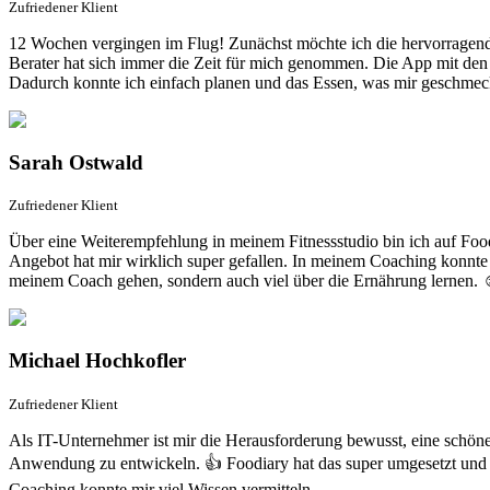
Zufriedener Klient
12 Wochen vergingen im Flug! Zunächst möchte ich die hervorragen
Berater hat sich immer die Zeit für mich genommen. Die App mit den R
Dadurch konnte ich einfach planen und das Essen, was mir geschmeck
Sarah Ostwald
Zufriedener Klient
Über eine Weiterempfehlung in meinem Fitnessstudio bin ich auf F
Angebot hat mir wirklich super gefallen. In meinem Coaching konnte ic
meinem Coach gehen, sondern auch viel über die Ernährung lernen. 
Michael Hochkofler
Zufriedener Klient
Als IT-Unternehmer ist mir die Herausforderung bewusst, eine schöne
Anwendung zu entwickeln. 👍 Foodiary hat das super umgesetzt un
Coaching konnte mir viel Wissen vermitteln.