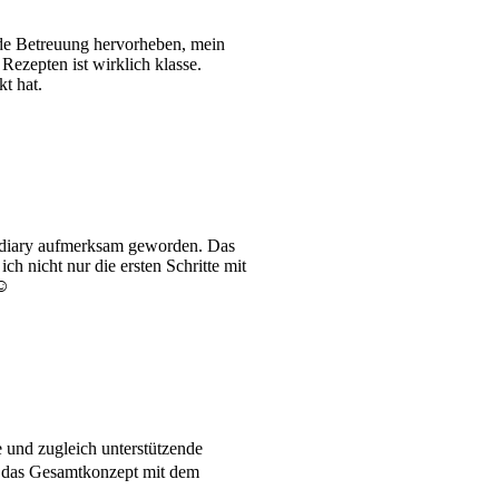
de Betreuung hervorheben, mein
ezepten ist wirklich klasse.
t hat.
oodiary aufmerksam geworden. Das
h nicht nur die ersten Schritte mit
☺️
 und zugleich unterstützende
d das Gesamtkonzept mit dem